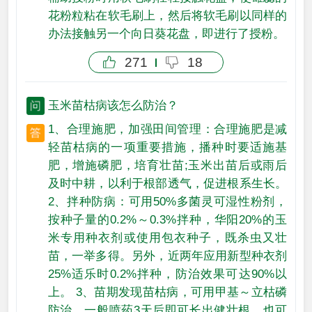
花粉粒粘在软毛刷上，然后将软毛刷以同样的
办法接触另一个向日葵花盘，即进行了授粉。
271
18
玉米苗枯病该怎么防治？
1、合理施肥，加强田间管理：合理施肥是减
轻苗枯病的一项重要措施，播种时要适施基
肥，增施磷肥，培育壮苗;玉米出苗后或雨后
及时中耕，以利于根部透气，促进根系生长。
2、拌种防病：可用50%多菌灵可湿性粉剂，
按种子量的0.2%～0.3%拌种，华阳20%的玉
米专用种衣剂或使用包衣种子，既杀虫又壮
苗，一举多得。另外，近两年应用新型种衣剂
25%适乐时0.2%拌种，防治效果可达90%以
上。 3、苗期发现苗枯病，可用甲基～立枯磷
防治，一般喷药3天后即可长出健壮根。也可